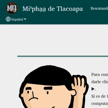
Skip to main content
Miꞌpha̱a̱ de Tlacoapa
Rescatand
Español
Select your language
Para com
darle cl
▶️.
Si es de 
computad