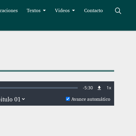
caciones
Textos
Videos
Contacto
Remaining
-
5:30
1x
Velocidad
de
reproducció
Avance automático
Time