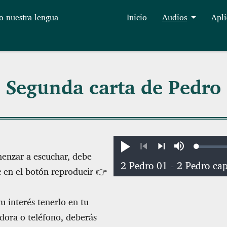
o nuestra lengua
Inicio
Audios
Apli
Segunda carta de Pedro
Loaded
:
Reproducir
Silenciar
enzar a escuchar, debe
0.30%
Anterior
Siguiente
ic en el botón reproducir 👉
tu interés tenerlo en tu
ora o teléfono, deberás