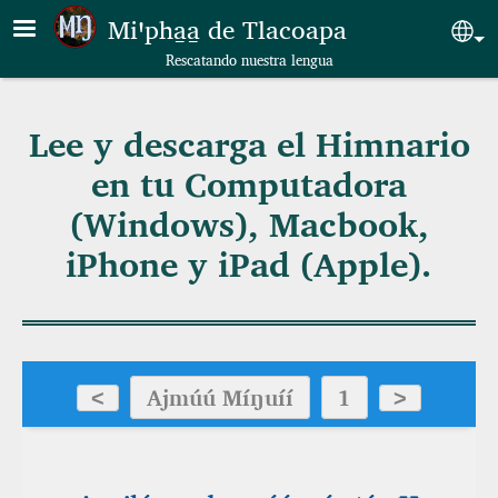
Skip to main content
Miꞌpha̱a̱ de Tlacoapa
Sel
Rescatando nuestra lengua
Lee y descarga el Himnario
en tu Computadora
(Windows), Macbook,
iPhone y iPad (Apple).